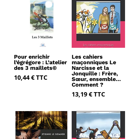
Pour enrichir
Les cahiers
l’égrégore : L’atelier
maçonniques Le
des 3 maillets©
Narcisse et la
Jonquille : Frère,
10,44
€
TTC
Sœur, ensemble…
Comment ?
13,19
€
TTC