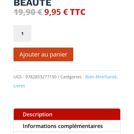
BEAUTE
Le
Le
19,90
€
9,95
€
TTC
prix
prix
initial
actuel
quantité
était :
est :
de
19,90 €.
9,95 €.
PETIT
Ajouter au panier
GUIDE
DE
LA
UGS :
9782853277150
Catégories :
Bien-être/Santé
,
BEAUTE
Livres
Description
Informations complémentaires