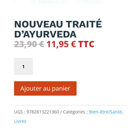
NOUVEAU TRAITÉ
D’AYURVEDA
Le
Le
23,90
€
11,95
€
TTC
prix
prix
initial
actuel
quantité
était :
est :
de
23,90 €.
11,95 €.
NOUVEAU
Ajouter au panier
TRAITÉ
D'AYURVEDA
UGS :
9782813221360
Catégories :
Bien-être/Santé
,
Livres