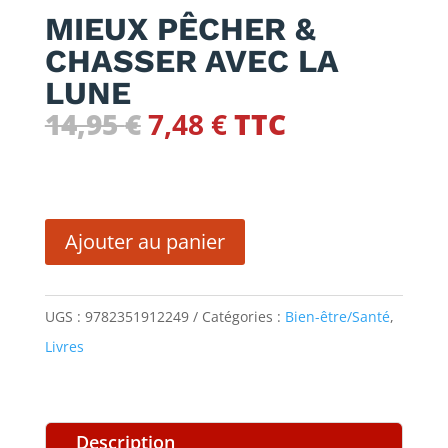
MIEUX PÊCHER &
CHASSER AVEC LA
LUNE
Le
Le
14,95
€
7,48
€
TTC
prix
prix
initial
actuel
quantité
était :
est :
de
14,95 €.
7,48 €.
Ajouter au panier
MIEUX
PÊCHER
UGS :
9782351912249
Catégories :
Bien-être/Santé
,
&
Livres
CHASSER
AVEC
LA
Description
LUNE