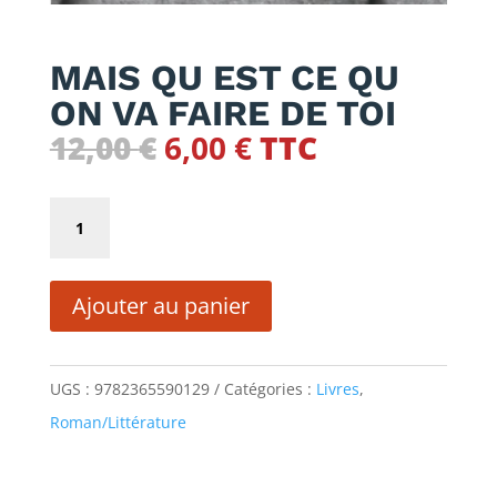
MAIS QU EST CE QU
ON VA FAIRE DE TOI
Le
Le
12,00
€
6,00
€
TTC
prix
prix
initial
actuel
quantité
était :
est :
de
12,00 €.
6,00 €.
MAIS
Ajouter au panier
QU
EST
CE
UGS :
9782365590129
Catégories :
Livres
,
QU
Roman/Littérature
ON
VA