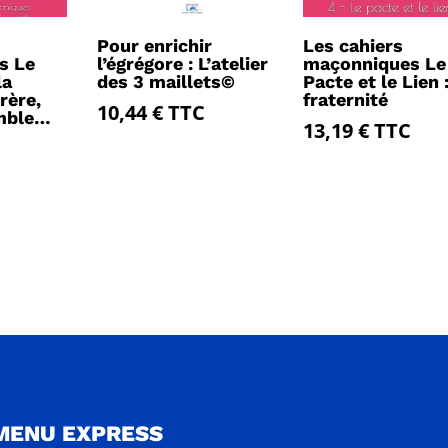
Pour enrichir
Les cahiers
s Le
l’égrégore : L’atelier
maçonniques Le
la
des 3 maillets©
Pacte et le Lien 
rère,
fraternité
10,44
€
TTC
mble…
13,19
€
TTC
MENU EXPRESS