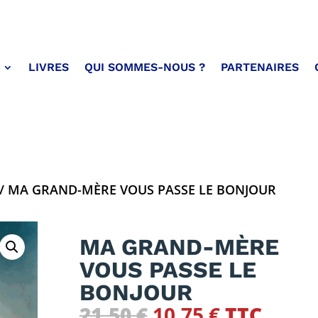
LIVRES
QUI SOMMES-NOUS ?
PARTENAIRES
/ MA GRAND-MÈRE VOUS PASSE LE BONJOUR
MA GRAND-MÈRE
VOUS PASSE LE
BONJOUR
Le
Le
21,50
€
10,75
€
TTC