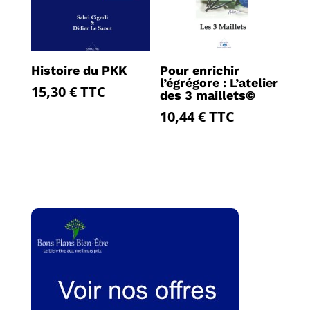
Histoire du PKK
Pour enrichir
l’égrégore : L’atelier
15,30
€
TTC
des 3 maillets©
10,44
€
TTC