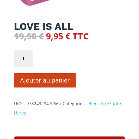
LOVE IS ALL
Le
Le
19,90
€
9,95
€
TTC
prix
prix
initial
actuel
quantité
était :
est :
de
19,90 €.
9,95 €.
LOVE
Ajouter au panier
IS
ALL
UGS :
9782492847066
Catégories :
Bien-être/Santé
,
Livres