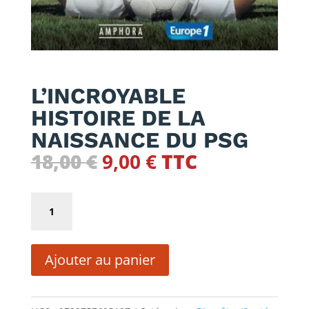
L’INCROYABLE
HISTOIRE DE LA
NAISSANCE DU PSG
Le
Le
18,00
€
9,00
€
TTC
prix
prix
initial
actuel
quantité
était :
est :
de
18,00 €.
9,00 €.
L'INCROYABLE
Ajouter au panier
HISTOIRE
DE
LA