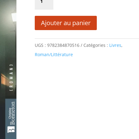
était :
est :
de
17,90 €.
8,95 €.
L'EXODE
Ajouter au panier
DES
FOUS
UGS :
9782384870516
Catégories :
Livres
,
Roman/Littérature