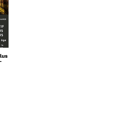
plus
–