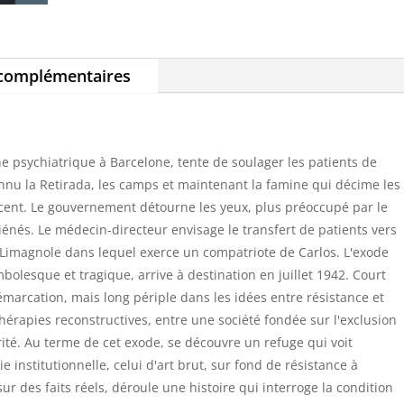
 complémentaires
e psychiatrique à Barcelone, tente de soulager les patients de
connu la Retirada, les camps et maintenant la famine qui décime les
r cent. Le gouvernement détourne les yeux, plus préoccupé par le
aliénés. Le médecin-directeur envisage le transfert de patients vers
r Limagnole dans lequel exerce un compatriote de Carlos. L'exode
bolesque et tragique, arrive à destination en juillet 1942. Court
émarcation, mais long périple dans les idées entre résistance et
thérapies reconstructives, entre une société fondée sur l'exclusion
darité. Au terme de cet exode, se découvre un refuge qui voit
ie institutionnelle, celui d'art brut, sur fond de résistance à
sur des faits réels, déroule une histoire qui interroge la condition