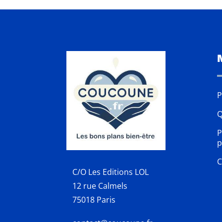
P
Q
P
p
C
C/O Les Editions LOL
12 rue Calmels
75018 Paris