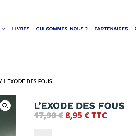
LIVRES
QUI SOMMES-NOUS ?
PARTENAIRES
/ L’EXODE DES FOUS
L’EXODE DES FOUS
Le
Le
17,90
€
8,95
€
TTC
prix
prix
initial
actuel
quantité