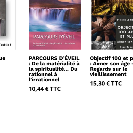
ue
PARCOURS D’ÉVEIL
Objectif 100 et 
: De la matérialité à
: Aimer son âge 
la spiritualité… Du
Regards sur le
rationnel à
vieillissement
l’irrationnel
15,30
€
TTC
10,44
€
TTC