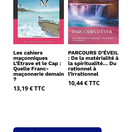
Les cahiers
PARCOURS D’ÉVEIL
maçonniques
: De la matérialité à
L’Étrave et le Cap :
la spiritualité… Du
Quelle Franc-
rationnel à
maçonnerie demain
l’irrationnel
?
10,44
€
TTC
13,19
€
TTC