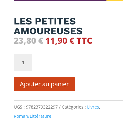
LES PETITES
AMOUREUSES
Le
Le
23,80
€
11,90
€
TTC
prix
prix
initial
actuel
quantité
était :
est :
de
23,80 €.
11,90 €.
LES
Ajouter au panier
PETITES
AMOUREUSES
UGS :
9782379322297
Catégories :
Livres
,
Roman/Littérature