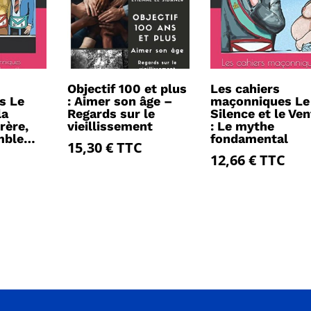
Objectif 100 et plus
Les cahiers
s Le
: Aimer son âge –
maçonniques Le
la
Regards sur le
Silence et le Ven
rère,
vieillissement
: Le mythe
mble…
fondamental
15,30
€
TTC
12,66
€
TTC