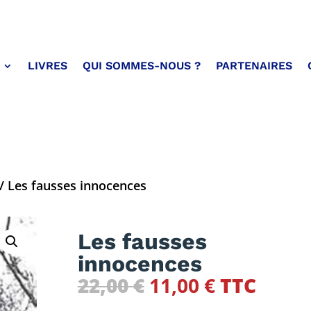
LIVRES
QUI SOMMES-NOUS ?
PARTENAIRES
/ Les fausses innocences
Les fausses
innocences
Le
Le
22,00
€
11,00
€
TTC
prix
prix