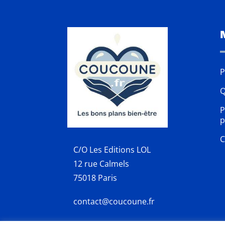
P
Q
P
p
C
C/O Les Editions LOL
12 rue Calmels
75018 Paris
contact@coucoune.fr