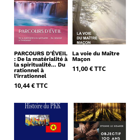
PARCOURS D’ÉVEIL
La voie du Maître
: De la matérialité à
Maçon
la spiritualité… Du
11,00
€
TTC
rationnel à
l’irrationnel
10,44
€
TTC