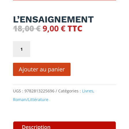
L’ENSAIGNEMENT
Le
Le
18,00
€
9,00
€
TTC
prix
prix
initial
actuel
quantité
était :
est :
de
18,00 €.
9,00 €.
L'ENSAIGNEMENT
Ajouter au panier
UGS :
9782813225696
Catégories :
Livres
,
Roman/Littérature
Description