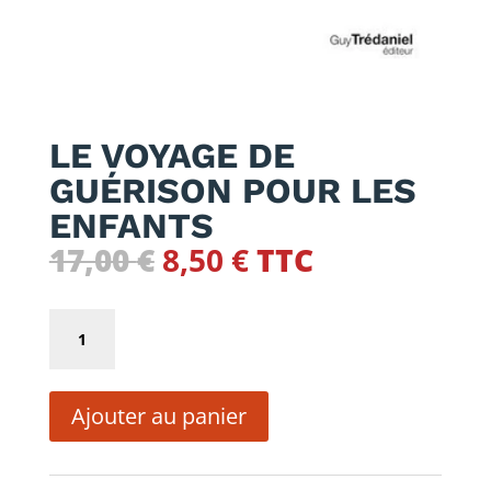
LE VOYAGE DE
GUÉRISON POUR LES
ENFANTS
Le
Le
17,00
€
8,50
€
TTC
prix
prix
initial
actuel
quantité
était :
est :
de
17,00 €.
8,50 €.
LE
Ajouter au panier
VOYAGE
DE
GUÉRISON