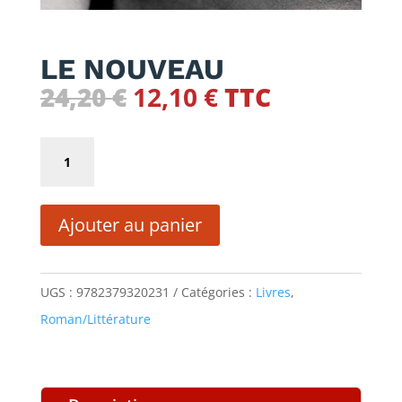
LE NOUVEAU
Le
Le
24,20
€
12,10
€
TTC
prix
prix
initial
actuel
quantité
était :
est :
de
24,20 €.
12,10 €.
LE
Ajouter au panier
NOUVEAU
UGS :
9782379320231
Catégories :
Livres
,
Roman/Littérature