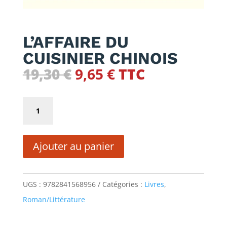
L’AFFAIRE DU
CUISINIER CHINOIS
Le
Le
19,30
€
9,65
€
TTC
prix
prix
initial
actuel
quantité
était :
est :
de
19,30 €.
9,65 €.
L'AFFAIRE
Ajouter au panier
DU
CUISINIER
CHINOIS
UGS :
9782841568956
Catégories :
Livres
,
Roman/Littérature