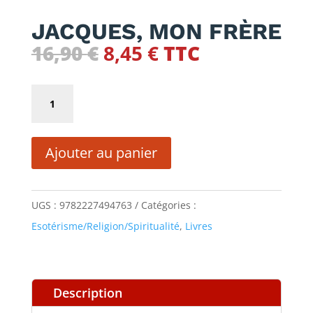
JACQUES, MON FRÈRE
Le
Le
16,90
€
8,45
€
TTC
prix
prix
initial
actuel
quantité
était :
est :
de
16,90 €.
8,45 €.
JACQUES,
Ajouter au panier
MON
FRÈRE
UGS :
9782227494763
Catégories :
Esotérisme/Religion/Spiritualité
,
Livres
Description