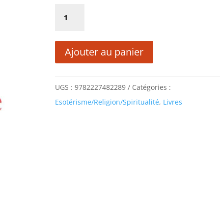
initial
actuel
quantité
était :
est :
de
14,50 €.
7,25 €.
INVINCIBLE
Ajouter au panier
ESPÉRANCE
UGS :
9782227482289
Catégories :
Esotérisme/Religion/Spiritualité
,
Livres