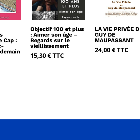
Objectif 100 et plus
LA VIE PRIVÉE D
s
: Aimer son âge –
GUY DE
e Cap :
Regards sur le
MAUPASSANT
c-
vieillissement
24,00
€
TTC
 demain
15,30
€
TTC