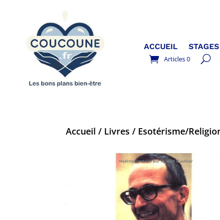
ACCUEIL
STAGES
Articles 0
Accueil
/
Livres
/
Esotérisme/Religion