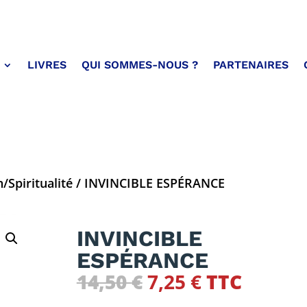
LIVRES
QUI SOMMES-NOUS ?
PARTENAIRES
/Spiritualité
/ INVINCIBLE ESPÉRANCE
INVINCIBLE
ESPÉRANCE
Le
Le
14,50
€
7,25
€
TTC
prix
prix