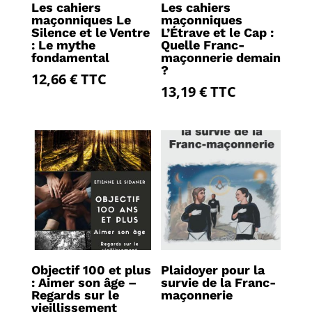
Les cahiers
Les cahiers
maçonniques Le
maçonniques
Silence et le Ventre
L’Étrave et le Cap :
: Le mythe
Quelle Franc-
fondamental
maçonnerie demain
?
12,66
€
TTC
13,19
€
TTC
Objectif 100 et plus
Plaidoyer pour la
: Aimer son âge –
survie de la Franc-
Regards sur le
maçonnerie
vieillissement