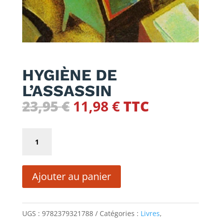
HYGIÈNE DE
L’ASSASSIN
Le
Le
23,95
€
11,98
€
TTC
prix
prix
initial
actuel
quantité
était :
est :
de
23,95 €.
11,98 €.
HYGIÈNE
Ajouter au panier
DE
L'ASSASSIN
UGS :
9782379321788
Catégories :
Livres
,