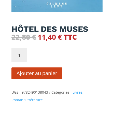
HÔTEL DES MUSES
Le
Le
22,80
€
11,40
€
TTC
prix
prix
initial
actuel
quantité
était :
est :
de
22,80 €.
11,40 €.
HÔTEL
Ajouter au panier
DES
MUSES
UGS :
9782490138043
Catégories :
Livres
,
Roman/Littérature