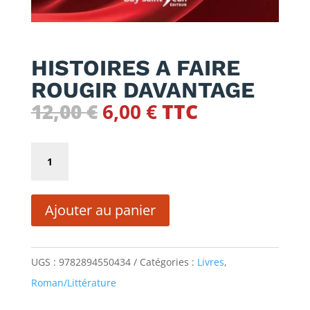
HISTOIRES A FAIRE
ROUGIR DAVANTAGE
Le
Le
12,00
€
6,00
€
TTC
prix
prix
initial
actuel
quantité
était :
est :
de
12,00 €.
6,00 €.
HISTOIRES
Ajouter au panier
A
FAIRE
ROUGIR
UGS :
9782894550434
Catégories :
Livres
,
DAVANTAGE
Roman/Littérature