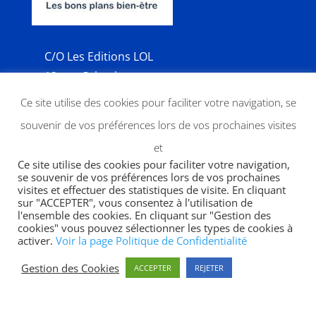
C/O Les Editions LOL
12 rue Calmels
75018 Paris
Ce site utilise des cookies pour faciliter votre navigation, se
souvenir de vos préférences lors de vos prochaines visites
contact@coucoune.fr
et
Ce site utilise des cookies pour faciliter votre navigation,
se souvenir de vos préférences lors de vos prochaines
visites et effectuer des statistiques de visite. En cliquant
sur "ACCEPTER", vous consentez à l'utilisation de
l'ensemble des cookies. En cliquant sur "Gestion des
MENU EXPRESS
cookies" vous pouvez sélectionner les types de cookies à
activer.
Voir la page Politique de Confidentialité
Gestion des Cookies
ACCEPTER
REJETER
Page d’accueil
Qui sommes-nous ?