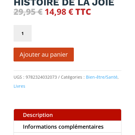
HISTOIRE DE LA JOIE
Le
Le
29,95
€
14,98
€
TTC
prix
prix
initial
actuel
quantité
était :
est :
de
29,95 €.
14,98 €.
HISTOIRE
Ajouter au panier
DE
LA
JOIE
UGS :
9782324032073
Catégories :
Bien-être/Santé
,
Livres
Description
Informations complémentaires