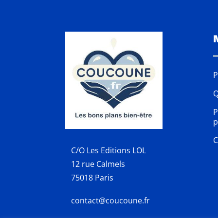
P
Q
P
p
C
C/O Les Editions LOL
12 rue Calmels
75018 Paris
contact@coucoune.fr