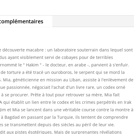
 complémentaires
e découverte macabre : un laboratoire souterrain dans lequel sont
idus ayant visiblement servi de cobayes pour de terribles
rnommé le " Hakim " - le docteur, en arabe -, parvient à s'enfuir.
s de torture a été tracé un ouroboros, le serpent qui se mord la
. Mia, généticienne en mission au Liban, assiste à l'enlèvement de
ue passionnée, négociait l'achat d'un livre rare, un codex orné
à se procurer. Prête à tout pour retrouver sa mère, Mia fait
 qui établit un lien entre le codex et les crimes perpétrés en Irak
 Jim et Mia se lancent dans une véritable course contre la montre à
h à Bagdad en passant par la Turquie, ils tentent de comprendre
s se transmettent depuis des siècles au péril de leur vie.
dit aux pistes ésotériques. Mais de surprenantes révélations