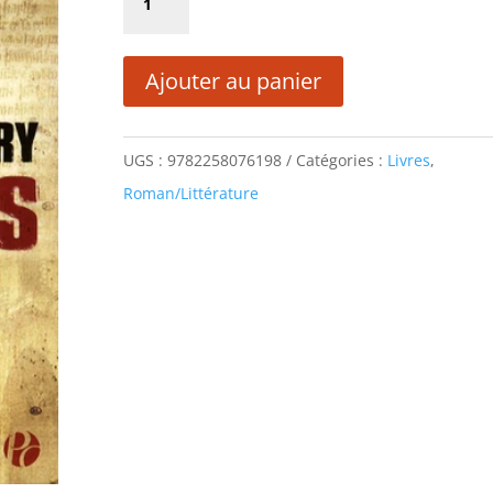
était :
est :
de
21,50 €.
10,75 €.
ETERNALIS
Ajouter au panier
UGS :
9782258076198
Catégories :
Livres
,
Roman/Littérature