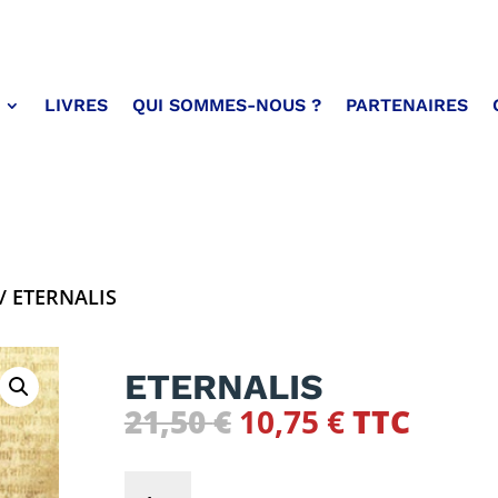
LIVRES
QUI SOMMES-NOUS ?
PARTENAIRES
/ ETERNALIS
ETERNALIS
Le
Le
21,50
€
10,75
€
TTC
prix
prix
initial
actuel
quantité