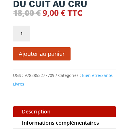
DU CUIT AU CRU
Le
Le
18,00
€
9,00
€
TTC
prix
prix
initial
actuel
quantité
était :
est :
de
18,00 €.
9,00 €.
DU
Ajouter au panier
CUIT
AU
CRU
UGS :
9782853277709
Catégories :
Bien-être/Santé
,
Livres
Description
Informations complémentaires