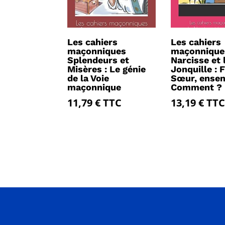
Les cahiers
Les cahiers
maçonniques
maçonnique
Splendeurs et
Narcisse et 
Misères : Le génie
Jonquille : F
de la Voie
Sœur, ense
maçonnique
Comment ?
11,79
€
TTC
13,19
€
TTC