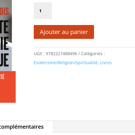
initial
actuel
quantité
était :
est :
de
19,90 €.
9,95 €.
CETTE
Ajouter au panier
ÉCONOMIE
QUI
TUE
UGS :
9782227488496
Catégories :
Esotérisme/Religion/Spiritualité
,
Livres
 complémentaires