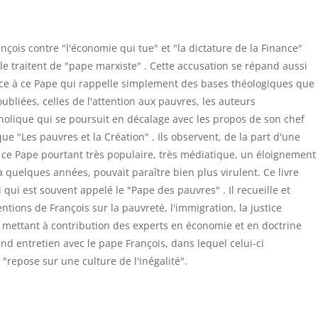
nçois contre "l'économie qui tue" et "la dictature de la Finance"
e traitent de "pape marxiste" . Cette accusation se répand aussi
ce à ce Pape qui rappelle simplement des bases théologiques que
bliées, celles de l'attention aux pauvres, les auteurs
catholique qui se poursuit en décalage avec les propos de son chef
ique "Les pauvres et la Création" . Ils observent, de la part d'une
é ce Pape pourtant très populaire, très médiatique, un éloignement
 a quelques années, pouvait paraître bien plus virulent. Ce livre
 qui est souvent appelé le "Pape des pauvres" . Il recueille et
ntions de François sur la pauvreté, l'immigration, la justice
en mettant à contribution des experts en économie et en doctrine
rand entretien avec le pape François, dans lequel celui-ci
epose sur une culture de l'inégalité".