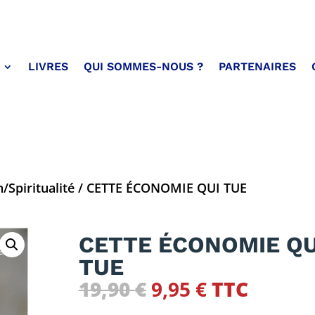
LIVRES
QUI SOMMES-NOUS ?
PARTENAIRES
/Spiritualité
/ CETTE ÉCONOMIE QUI TUE
CETTE ÉCONOMIE QU
TUE
Le
Le
19,90
€
9,95
€
TTC
prix
prix