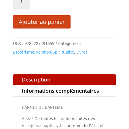
était :
est :
de
5,90 €.
2,95 €.
CARNET
Ajouter au panier
DE
BAPTEME
UGS :
9782227491359
Catégories :
Esotérisme/Religion/Spiritualité
,
Livres
Description
Informations complémentaires
CARNET DE BAPTEME
Allez ! De toutes les nations faites des
disciples : baptisez-les au nom du Père, et