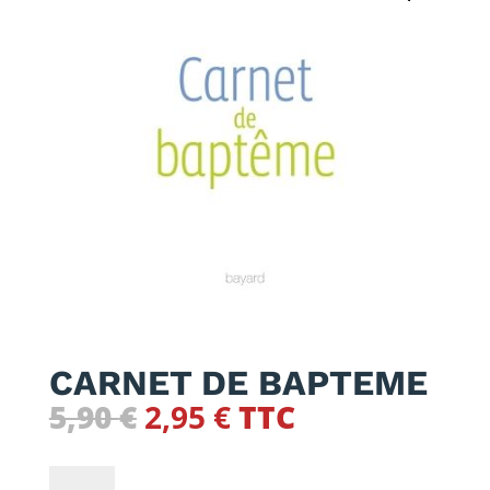
CARNET DE BAPTEME
Le
Le
5,90
€
2,95
€
TTC
prix
prix
initial
actuel
quantité