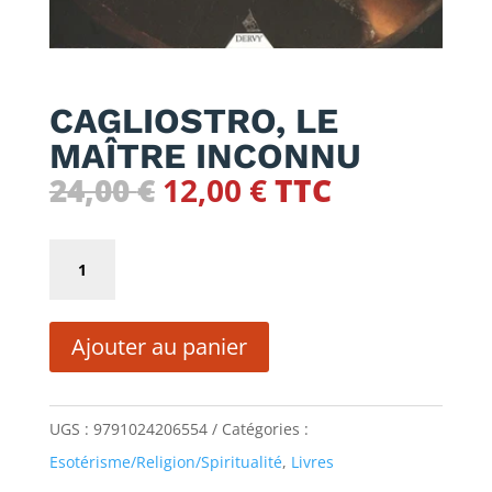
CAGLIOSTRO, LE
MAÎTRE INCONNU
Le
Le
24,00
€
12,00
€
TTC
prix
prix
initial
actuel
quantité
était :
est :
de
24,00 €.
12,00 €.
CAGLIOSTRO,
Ajouter au panier
LE
MAÎTRE
INCONNU
UGS :
9791024206554
Catégories :
Esotérisme/Religion/Spiritualité
,
Livres