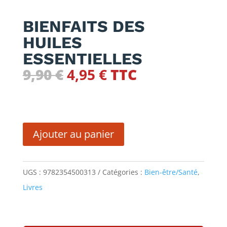
BIENFAITS DES
HUILES
ESSENTIELLES
Le
Le
9,90
€
4,95
€
TTC
prix
prix
initial
actuel
quantité
était :
est :
de
9,90 €.
4,95 €.
Ajouter au panier
BIENFAITS
DES
UGS :
9782354500313
Catégories :
Bien-être/Santé
,
HUILES
Livres
ESSENTIELLES