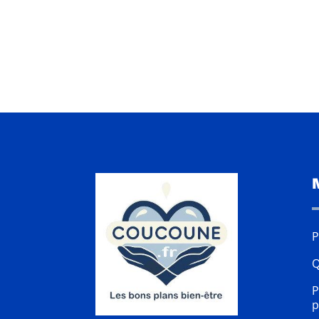
P
Q
P
p