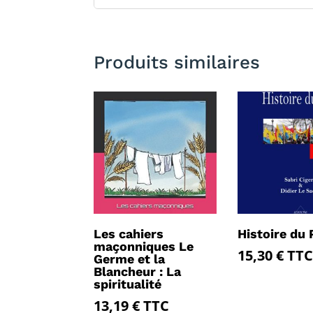
Produits similaires
Les cahiers
Histoire du
maçonniques Le
15,30
€
TTC
Germe et la
Blancheur : La
spiritualité
13,19
€
TTC