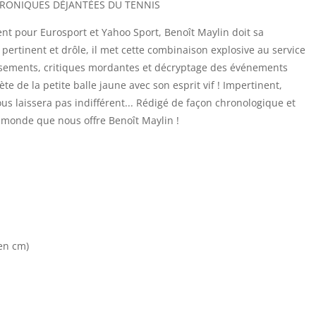
HRONIQUES DÉJANTÉES DU TENNIS
TENNIS
nt pour Eurosport et Yahoo Sport, Benoît Maylin doit sa
pertinent et drôle, il met cette combinaison explosive au service
uisements, critiques mordantes et décryptage des événements
te de la petite balle jaune avec son esprit vif ! Impertinent,
 vous laissera pas indifférent... Rédigé de façon chronologique et
du monde que nous offre Benoît Maylin !
(en cm)