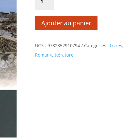
était :
est :
de
18,25 €.
9,13 €.
AZUR
Ajouter au panier
ET
POUSSIERE
UGS :
9782352910794
Catégories :
Livres
,
Roman/Littérature