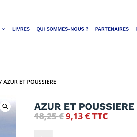
LIVRES
QUI SOMMES-NOUS ?
PARTENAIRES
/ AZUR ET POUSSIERE
AZUR ET POUSSIERE
Le
Le
18,25
€
9,13
€
TTC
prix
prix
initial
actuel
quantité