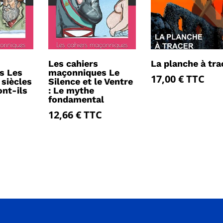
Les cahiers
La planche à tra
s Les
maçonniques Le
17,00
€
TTC
 siècles
Silence et le Ventre
ont-ils
: Le mythe
fondamental
12,66
€
TTC