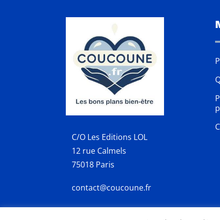
P
Q
P
p
C
C/O Les Editions LOL
12 rue Calmels
75018 Paris
contact@coucoune.fr