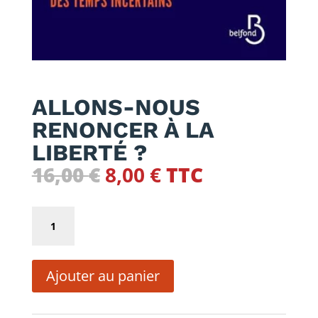
ALLONS-NOUS
RENONCER À LA
LIBERTÉ ?
Le
Le
16,00
€
8,00
€
TTC
prix
prix
initial
actuel
quantité
était :
est :
de
16,00 €.
8,00 €.
ALLONS-
Ajouter au panier
NOUS
RENONCER